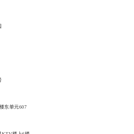
园
号
楼东单元607
KTV楼上6楼