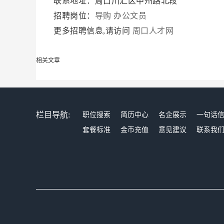
联系地址：周口川汇区中州路北段
招聘岗位：
导购
办公文员
更多招聘信息,请访问
周口人才网
相关文章
栏目导航:
职位搜索
简历中心
名企展示
一句话
套餐标准
金币充值
意见建议
联系我