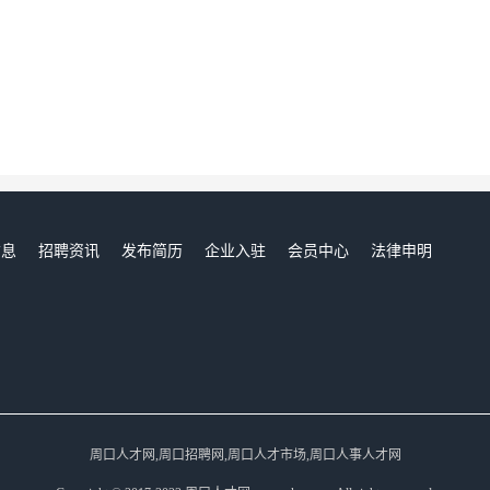
信息
招聘资讯
发布简历
企业入驻
会员中心
法律申明
们
周口人才网,周口招聘网,周口人才市场,周口人事人才网