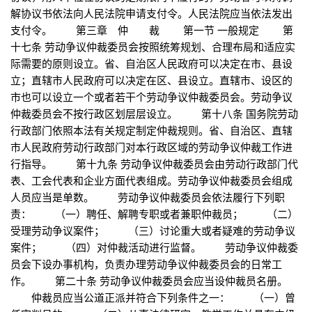
解协议书依法向人民法院申请支付令。人民法院应当依法发出
支付令。 第三章 仲 裁 第一节 一般规定 第
十七条 劳动争议仲裁委员会按照统筹规划、合理布局和适应实
际需要的原则设立。省、自治区人民政府可以决定在市、县设
立；直辖市人民政府可以决定在区、县设立。直辖市、设区的
市也可以设立一个或者若干个劳动争议仲裁委员会。劳动争议
仲裁委员会不按行政区划层层设立。 第十八条 国务院劳动
行政部门依照本法有关规定制定仲裁规则。省、自治区、直辖
市人民政府劳动行政部门对本行政区域的劳动争议仲裁工作进
行指导。 第十九条 劳动争议仲裁委员会由劳动行政部门代
表、工会代表和企业方面代表组成。劳动争议仲裁委员会组成
人员应当是单数。 劳动争议仲裁委员会依法履行下列职
责： （一）聘任、解聘专职或者兼职仲裁员； （二）
受理劳动争议案件； （三）讨论重大或者疑难的劳动争议
案件； （四）对仲裁活动进行监督。 劳动争议仲裁委
员会下设办事机构，负责办理劳动争议仲裁委员会的日常工
作。 第二十条 劳动争议仲裁委员会应当设仲裁员名册。
仲裁员应当公道正派并符合下列条件之一： （一）曾