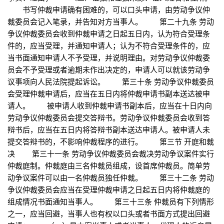
书写仲裁申请确有困难的，可以口头申请，由劳动争议仲
裁委员会记入笔录，并告知对方当事人。 第二十九条 劳动
争议仲裁委员会收到仲裁申请之日起五日内，认为符合受理条
件的，应当受理，并通知申请人；认为不符合受理条件的，应
当书面通知申请人不予受理，并说明理由。对劳动争议仲裁委
员会不予受理或者逾期未作出决定的，申请人可以就该劳动争
议事项向人民法院提起诉讼。 第三十条 劳动争议仲裁委员
会受理仲裁申请后，应当在五日内将仲裁申请书副本送达被申
请人。 被申请人收到仲裁申请书副本后，应当在十日内向
劳动争议仲裁委员会提交答辩书。劳动争议仲裁委员会收到答
辩书后，应当在五日内将答辩书副本送达申请人。被申请人未
提交答辩书的，不影响仲裁程序的进行。 第三节 开庭和裁
决 第三十一条 劳动争议仲裁委员会裁决劳动争议案件实行
仲裁庭制。仲裁庭由三名仲裁员组成，设首席仲裁员。简单劳
动争议案件可以由一名仲裁员独任仲裁。 第三十二条 劳动
争议仲裁委员会应当在受理仲裁申请之日起五日内将仲裁庭的
组成情况书面通知当事人。 第三十三条 仲裁员有下列情形
之一，应当回避，当事人也有权以口头或者书面方式提出回避