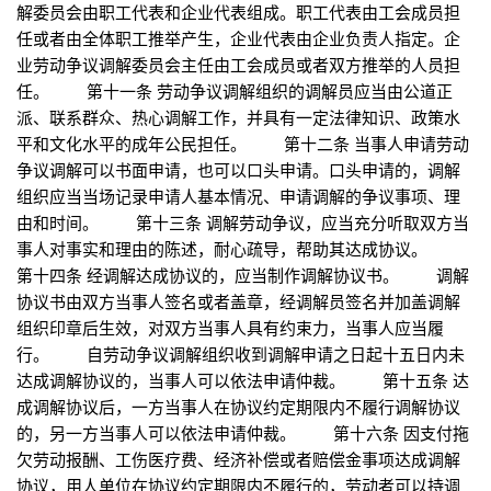
解委员会由职工代表和企业代表组成。职工代表由工会成员担
任或者由全体职工推举产生，企业代表由企业负责人指定。企
业劳动争议调解委员会主任由工会成员或者双方推举的人员担
任。 第十一条 劳动争议调解组织的调解员应当由公道正
派、联系群众、热心调解工作，并具有一定法律知识、政策水
平和文化水平的成年公民担任。 第十二条 当事人申请劳动
争议调解可以书面申请，也可以口头申请。口头申请的，调解
组织应当当场记录申请人基本情况、申请调解的争议事项、理
由和时间。 第十三条 调解劳动争议，应当充分听取双方当
事人对事实和理由的陈述，耐心疏导，帮助其达成协议。
第十四条 经调解达成协议的，应当制作调解协议书。 调解
协议书由双方当事人签名或者盖章，经调解员签名并加盖调解
组织印章后生效，对双方当事人具有约束力，当事人应当履
行。 自劳动争议调解组织收到调解申请之日起十五日内未
达成调解协议的，当事人可以依法申请仲裁。 第十五条 达
成调解协议后，一方当事人在协议约定期限内不履行调解协议
的，另一方当事人可以依法申请仲裁。 第十六条 因支付拖
欠劳动报酬、工伤医疗费、经济补偿或者赔偿金事项达成调解
协议，用人单位在协议约定期限内不履行的，劳动者可以持调