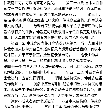
仲裁庭许可，可以向鉴定人提问。 第三十八条 当事人在仲
裁过程中有权进行质证和辩论。质证和辩论终结时，首席仲裁
员或者独任仲裁员应当征询当事人的最后意见。 第三十九
条 当事人提供的证据经查证属实的，仲裁庭应当将其作为认定
事实的根据。 劳动者无法提供由用人单位掌握管理的与仲
裁请求有关的证据，仲裁庭可以要求用人单位在指定期限内提
供。用人单位在指定期限内不提供的，应当承担不利后果。
第四十条 仲裁庭应当将开庭情况记入笔录。当事人和其他
仲裁参加人认为对自己陈述的记录有遗漏或者差错的，有权申
请补正。如果不予补正，应当记录该申请。 笔录由仲裁
员、记录人员、当事人和其他仲裁参加人签名或者盖章。
第四十一条 当事人申请劳动争议仲裁后，可以自行和解。达成
和解协议的，可以撤回仲裁申请。 第四十二条 仲裁庭在作
出裁决前，应当先行调解。 调解达成协议的，仲裁庭应当
制作调解书。 调解书应当写明仲裁请求和当事人协议的结
果。调解书由仲裁员签名，加盖劳动争议仲裁委员会印章，送
达双方当事人。调解书经双方当事人签收后，发生法律效力。
调解不成或者调解书送达前，一方当事人反悔的，仲裁庭
应当及时作出裁决。 第四十三条 仲裁庭裁决劳动争议案