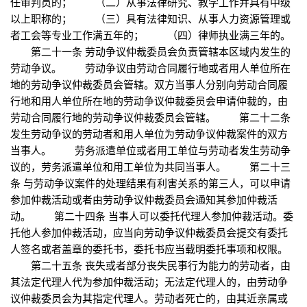
任审判员的； （二）从事法律研究、教学工作并具有中级
以上职称的； （三）具有法律知识、从事人力资源管理或
者工会等专业工作满五年的； （四）律师执业满三年的。
第二十一条 劳动争议仲裁委员会负责管辖本区域内发生的
劳动争议。 劳动争议由劳动合同履行地或者用人单位所在
地的劳动争议仲裁委员会管辖。双方当事人分别向劳动合同履
行地和用人单位所在地的劳动争议仲裁委员会申请仲裁的，由
劳动合同履行地的劳动争议仲裁委员会管辖。 第二十二条
发生劳动争议的劳动者和用人单位为劳动争议仲裁案件的双方
当事人。 劳务派遣单位或者用工单位与劳动者发生劳动争
议的，劳务派遣单位和用工单位为共同当事人。 第二十三
条 与劳动争议案件的处理结果有利害关系的第三人，可以申请
参加仲裁活动或者由劳动争议仲裁委员会通知其参加仲裁活
动。 第二十四条 当事人可以委托代理人参加仲裁活动。委
托他人参加仲裁活动，应当向劳动争议仲裁委员会提交有委托
人签名或者盖章的委托书，委托书应当载明委托事项和权限。
第二十五条 丧失或者部分丧失民事行为能力的劳动者，由
其法定代理人代为参加仲裁活动；无法定代理人的，由劳动争
议仲裁委员会为其指定代理人。劳动者死亡的，由其近亲属或