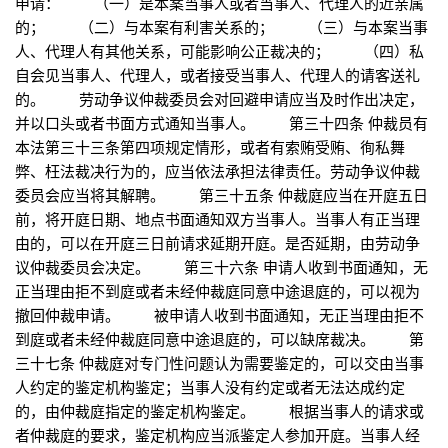
申请： （一）是本案当事人或者当事人、代理人的近亲属
的； （二）与本案有利害关系的； （三）与本案当事
人、代理人有其他关系，可能影响公正裁决的； （四）私
自会见当事人、代理人，或者接受当事人、代理人的请客送礼
的。 劳动争议仲裁委员会对回避申请应当及时作出决定，
并以口头或者书面方式通知当事人。 第三十四条 仲裁员有
本法第三十三条第四项规定情形，或者有索贿受贿、徇私舞
弊、枉法裁决行为的，应当依法承担法律责任。劳动争议仲裁
委员会应当将其解聘。 第三十五条 仲裁庭应当在开庭五日
前，将开庭日期、地点书面通知双方当事人。当事人有正当理
由的，可以在开庭三日前请求延期开庭。是否延期，由劳动争
议仲裁委员会决定。 第三十六条 申请人收到书面通知，无
正当理由拒不到庭或者未经仲裁庭同意中途退庭的，可以视为
撤回仲裁申请。 被申请人收到书面通知，无正当理由拒不
到庭或者未经仲裁庭同意中途退庭的，可以缺席裁决。 第
三十七条 仲裁庭对专门性问题认为需要鉴定的，可以交由当事
人约定的鉴定机构鉴定；当事人没有约定或者无法达成约定
的，由仲裁庭指定的鉴定机构鉴定。 根据当事人的请求或
者仲裁庭的要求，鉴定机构应当派鉴定人参加开庭。当事人经