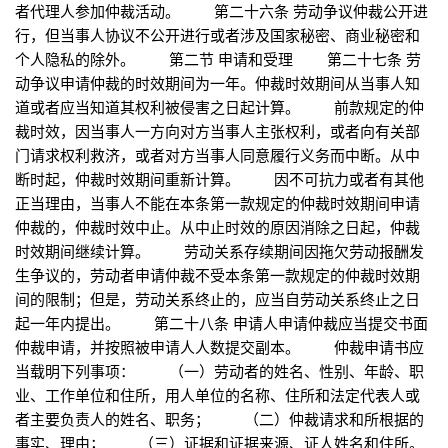
者代理人参加仲裁活动。 第二十六条 劳动争议仲裁公开进
行，但当事人协议不公开进行或者涉及国家秘密、商业秘密和
个人隐私的除外。 第二节 申请和受理 第二十七条 劳
动争议申请仲裁的时效期间为一年。仲裁时效期间从当事人知
道或者应当知道其权利被侵害之日起计算。 前款规定的仲
裁时效，因当事人一方向对方当事人主张权利，或者向有关部
门请求权利救济，或者对方当事人同意履行义务而中断。从中
断时起，仲裁时效期间重新计算。 因不可抗力或者有其他
正当理由，当事人不能在本条第一款规定的仲裁时效期间申请
仲裁的，仲裁时效中止。从中止时效的原因消除之日起，仲裁
时效期间继续计算。 劳动关系存续期间因拖欠劳动报酬发
生争议的，劳动者申请仲裁不受本条第一款规定的仲裁时效期
间的限制；但是，劳动关系终止的，应当自劳动关系终止之日
起一年内提出。 第二十八条 申请人申请仲裁应当提交书面
仲裁申请，并按照被申请人人数提交副本。 仲裁申请书应
当载明下列事项： （一）劳动者的姓名、性别、年龄、职
业、工作单位和住所，用人单位的名称、住所和法定代表人或
者主要负责人的姓名、职务； （二）仲裁请求和所根据的
事实、理由； （三）证据和证据来源、证人姓名和住所。