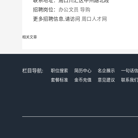
联系地址：周口川汇区中州路北段
招聘岗位：
办公文员
导购
更多招聘信息,请访问
周口人才网
相关文章
栏目导航:
职位搜索
简历中心
名企展示
一句话
套餐标准
金币充值
意见建议
联系我