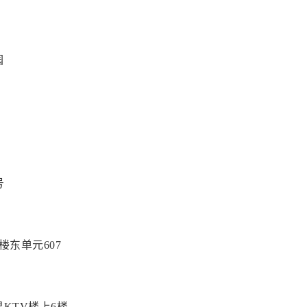
园
号
楼东单元607
KTV楼上6楼