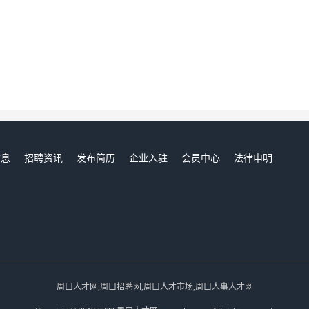
信息
招聘资讯
发布简历
企业入驻
会员中心
法律申明
们
周口人才网,周口招聘网,周口人才市场,周口人事人才网