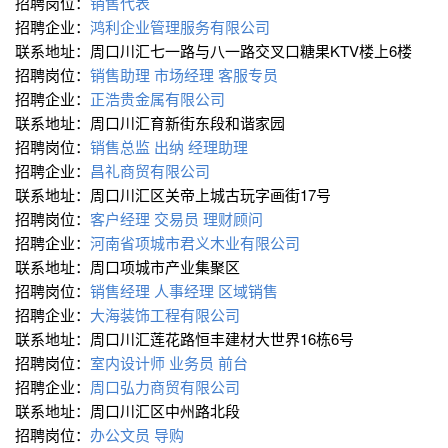
招聘岗位：
销售代表
招聘企业：
鸿利企业管理服务有限公司
联系地址：周口川汇七一路与八一路交叉口糖果KTV楼上6楼
招聘岗位：
销售助理
市场经理
客服专员
招聘企业：
正浩贵金属有限公司
联系地址：周口川汇育新街东段和谐家园
招聘岗位：
销售总监
出纳
经理助理
招聘企业：
昌礼商贸有限公司
联系地址：周口川汇区关帝上城古玩字画街17号
招聘岗位：
客户经理
交易员
理财顾问
招聘企业：
河南省项城市君义木业有限公司
联系地址：周口项城市产业集聚区
招聘岗位：
销售经理
人事经理
区域销售
招聘企业：
大海装饰工程有限公司
联系地址：周口川汇莲花路恒丰建材大世界16栋6号
招聘岗位：
室内设计师
业务员
前台
招聘企业：
周口弘力商贸有限公司
联系地址：周口川汇区中州路北段
招聘岗位：
办公文员
导购